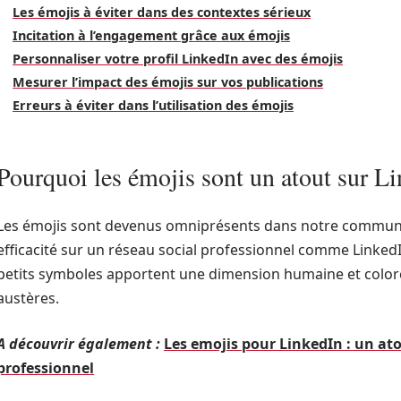
Les émojis à éviter dans des contextes sérieux
Incitation à l’engagement grâce aux émojis
Personnaliser votre profil LinkedIn avec des émojis
Mesurer l’impact des émojis sur vos publications
Erreurs à éviter dans l’utilisation des émojis
Pourquoi les émojis sont un atout sur L
Les émojis sont devenus omniprésents dans notre communi
efficacité sur un réseau social professionnel comme LinkedI
petits symboles apportent une dimension humaine et color
austères.
A découvrir également :
Les emojis pour LinkedIn : un at
professionnel