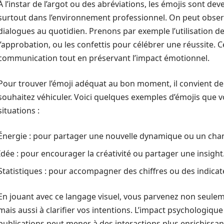
À l’instar de l’argot ou des abréviations, les émojis sont de
surtout dans l’environnement professionnel. On peut obse
dialogues au quotidien. Prenons par exemple l’utilisation de
l’approbation, ou les confettis pour célébrer une réussite. 
communication tout en préservant l’impact émotionnel.
Pour trouver l’émoji adéquat au bon moment, il convient d
souhaitez véhiculer. Voici quelques exemples d’émojis que v
situations :
Énergie : pour partager une nouvelle dynamique ou un ch
Idée : pour encourager la créativité ou partager une insight
Statistiques : pour accompagner des chiffres ou des indica
En jouant avec ce langage visuel, vous parvenez non seulem
mais aussi à clarifier vos intentions. L’impact psychologique
publications peut mener à des interactions plus enrichissa