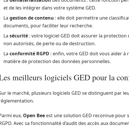
La
dématérialisation
des documents : cette fonction pe
et de les intégrer dans votre système GED.
La
gestion de contenu
: elle doit permettre une classific
documents, pour faciliter leur recherche.
La
sécurité
: votre logiciel GED doit assurer la protection
non autorisés, de perte ou de destruction.
La
conformité RGPD
: enfin, votre GED doit vous aider à 
matière de protection des données personnelles.
Les meilleurs logiciels GED pour la con
Sur le marché, plusieurs logiciels GED se distinguent par leur
réglementation.
Parmi eux,
Open Bee
est une solution GED reconnue pour s
RGPD. Avec sa fonctionnalité d’audit des accès aux documen