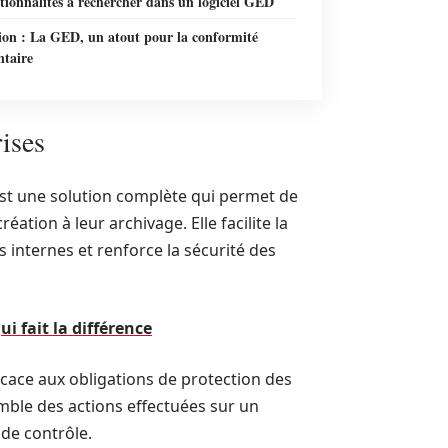
tionnalités à rechercher dans un logiciel GED
ion : La GED, un atout pour la conformité
ntaire
ises
est une solution complète qui permet de
ation à leur archivage. Elle facilite la
s internes et renforce la sécurité des
ui fait la différence
icace aux obligations de protection des
emble des actions effectuées sur un
 de contrôle.