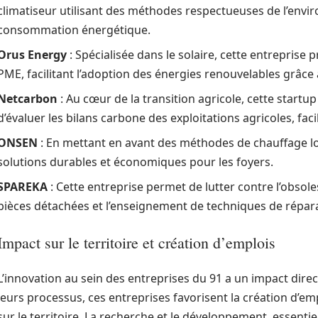
climatiseur utilisant des méthodes respectueuses de l’envir
consommation énergétique.
Orus Energy
: Spécialisée dans le solaire, cette entreprise
PME, facilitant l’adoption des énergies renouvelables grâce
Netcarbon
: Au cœur de la transition agricole, cette star
d’évaluer les bilans carbone des exploitations agricoles, fac
ONSEN
: En mettant en avant des méthodes de chauffage l
solutions durables et économiques pour les foyers.
SPAREKA
: Cette entreprise permet de lutter contre l’obso
pièces détachées et l’enseignement de techniques de répar
Impact sur le territoire et création d’emplois
L’innovation au sein des entreprises du 91 a un impact dire
leurs processus, ces entreprises favorisent la création d’em
sur le territoire. La recherche et le développement, essenti