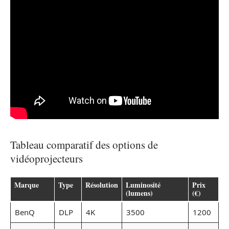
Tableau comparatif des options de
vidéoprojecteurs
Marque
Type
Résolution
Luminosité
Prix
(lumens)
(€)
BenQ
DLP
4K
3500
1200