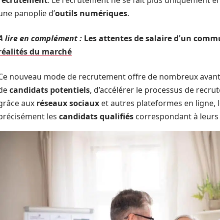
recrutement
. Le recrutement ne se fait plus uniquement en
une panoplie d’
outils numériques
.
A lire en complément :
Les attentes de salaire d'un comm
réalités du marché
Ce nouveau mode de recrutement offre de nombreux avantage
de
candidats potentiels
, d’accélérer le processus de recru
grâce aux
réseaux sociaux
et autres plateformes en ligne, 
précisément les
candidats qualifiés
correspondant à leurs 